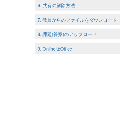
6. 共有の解除方法
7. 教員からのファイルをダウンロード
8. 課題(答案)のアップロード
9. Online版Office